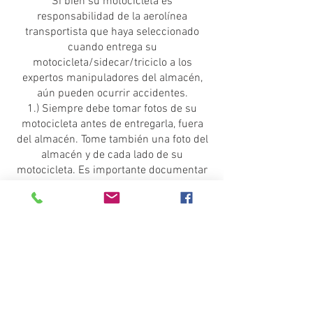
Si bien su motocicleta es
responsabilidad de la aerolínea
transportista que haya seleccionado
cuando entrega su
motocicleta/sidecar/triciclo a los
expertos manipuladores del almacén,
aún pueden ocurrir accidentes.
1.) Siempre debe tomar fotos de su
motocicleta antes de entregarla, fuera
del almacén. Tome también una foto del
almacén y de cada lado de su
motocicleta. Es importante documentar
cada detalle sobre el estado de su
motocicleta antes de la entrega, ya que
esto ayudará a registrar la fecha y hora.
Complete un informe de estado para
registrar cada detalle del estado de su
motocicleta antes de entregarla. La
información veraz y la documentación
ayudarán a que los investigadores del
reclamo aceleren el proceso para