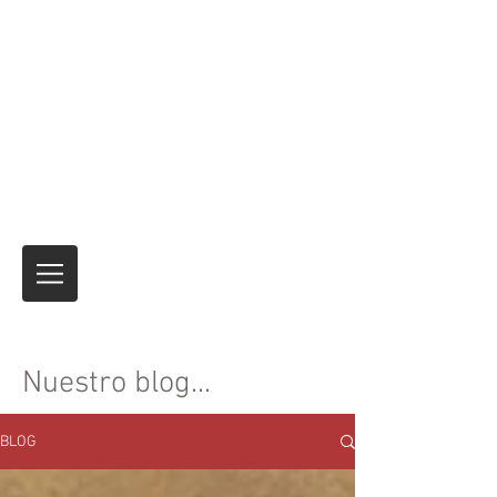
Expreso de motocicletas
Envío de motocicletas y productos de
seguros temporales para viajes
internacionales
Nadie lo ha hecho mejor.
durante más de
40 años.
Siempre es el viaje
¡Y no el
destino!
Nuestro blog...
BLOG